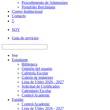
Procedimiento de Admisiones
Portafolio Berchmans
Correo Institucional
Contacto

SOY
Guia de servicios
Soy
Estudiante
Biblioteca
Opinión del usuario
Cafetería Escolar
Galería de imágenes
Lista de Útiles 2026 - 2027
Solicitud de Certificados
Calendario Escolar
Control Academic
Familia
Control Academic
Lista de Útiles 2026 - 2027