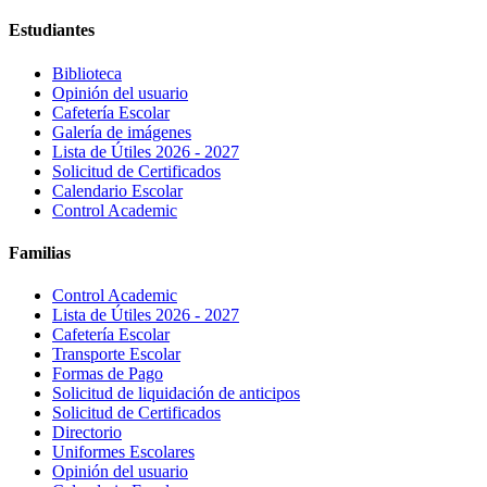
Estudiantes
Biblioteca
Opinión del usuario
Cafetería Escolar
Galería de imágenes
Lista de Útiles 2026 - 2027
Solicitud de Certificados
Calendario Escolar
Control Academic
Familias
Control Academic
Lista de Útiles 2026 - 2027
Cafetería Escolar
Transporte Escolar
Formas de Pago
Solicitud de liquidación de anticipos
Solicitud de Certificados
Directorio
Uniformes Escolares
Opinión del usuario