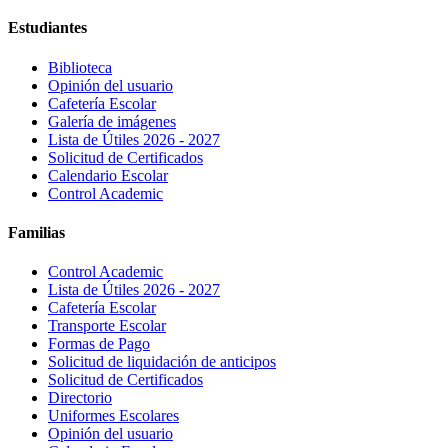
Estudiantes
Biblioteca
Opinión del usuario
Cafetería Escolar
Galería de imágenes
Lista de Útiles 2026 - 2027
Solicitud de Certificados
Calendario Escolar
Control Academic
Familias
Control Academic
Lista de Útiles 2026 - 2027
Cafetería Escolar
Transporte Escolar
Formas de Pago
Solicitud de liquidación de anticipos
Solicitud de Certificados
Directorio
Uniformes Escolares
Opinión del usuario