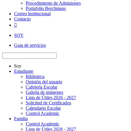
Procedimiento de Admisiones
Portafolio Berchmans
Correo Institucional
Contacto

SOY
Guia de servicios
Soy
Estudiante
Biblioteca
Opinión del usuario
Cafetería Escolar
Galería de imágenes
Lista de Útiles 2026 - 2027
Solicitud de Certificados
Calendario Escolar
Control Academic
Familia
Control Academic
Lista de Útiles 2026 - 2027