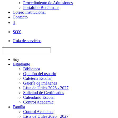
Procedimiento de Admisiones
Portafolio Berchmans
Correo Institucional
Contacto

SOY
Guia de servicios
Soy
Estudiante
Biblioteca
Opinión del usuario
Cafetería Escolar
Galería de imágenes
Lista de Útiles 2026 - 2027
Solicitud de Certificados
Calendario Escolar
Control Academic
Familia
Control Academic
Lista de Útiles 2026 - 2027