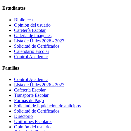
Estudiantes
Biblioteca
Opinión del usuario
Cafetería Escolar
Galería de imágenes
Lista de Útiles 2026 - 2027
Solicitud de Certificados
Calendario Escolar
Control Academic
Familias
Control Academic
Lista de Útiles 2026 - 2027
Cafetería Escolar
Transporte Escolar
Formas de Pago
Solicitud de liquidación de anticipos
Solicitud de Certificados
Directorio
Uniformes Escolares
Opinión del usuario