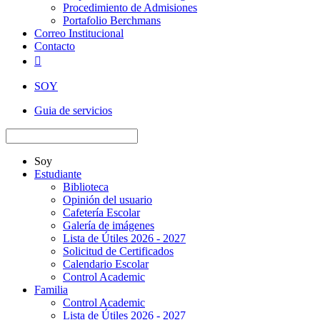
Procedimiento de Admisiones
Portafolio Berchmans
Correo Institucional
Contacto

SOY
Guia de servicios
Soy
Estudiante
Biblioteca
Opinión del usuario
Cafetería Escolar
Galería de imágenes
Lista de Útiles 2026 - 2027
Solicitud de Certificados
Calendario Escolar
Control Academic
Familia
Control Academic
Lista de Útiles 2026 - 2027