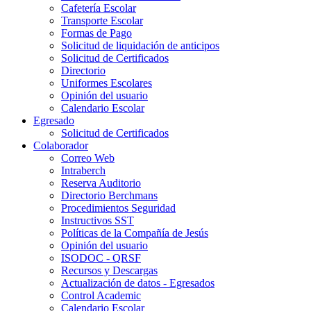
Cafetería Escolar
Transporte Escolar
Formas de Pago
Solicitud de liquidación de anticipos
Solicitud de Certificados
Directorio
Uniformes Escolares
Opinión del usuario
Calendario Escolar
Egresado
Solicitud de Certificados
Colaborador
Correo Web
Intraberch
Reserva Auditorio
Directorio Berchmans
Procedimientos Seguridad
Instructivos SST
Políticas de la Compañía de Jesús
Opinión del usuario
ISODOC - QRSF
Recursos y Descargas
Actualización de datos - Egresados
Control Academic
Calendario Escolar