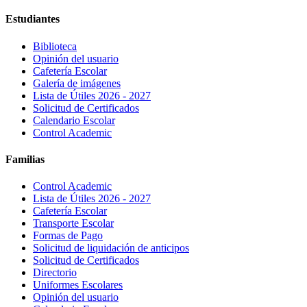
Estudiantes
Biblioteca
Opinión del usuario
Cafetería Escolar
Galería de imágenes
Lista de Útiles 2026 - 2027
Solicitud de Certificados
Calendario Escolar
Control Academic
Familias
Control Academic
Lista de Útiles 2026 - 2027
Cafetería Escolar
Transporte Escolar
Formas de Pago
Solicitud de liquidación de anticipos
Solicitud de Certificados
Directorio
Uniformes Escolares
Opinión del usuario