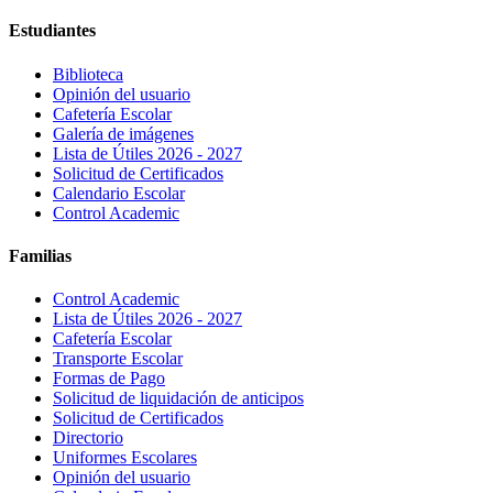
Estudiantes
Biblioteca
Opinión del usuario
Cafetería Escolar
Galería de imágenes
Lista de Útiles 2026 - 2027
Solicitud de Certificados
Calendario Escolar
Control Academic
Familias
Control Academic
Lista de Útiles 2026 - 2027
Cafetería Escolar
Transporte Escolar
Formas de Pago
Solicitud de liquidación de anticipos
Solicitud de Certificados
Directorio
Uniformes Escolares
Opinión del usuario