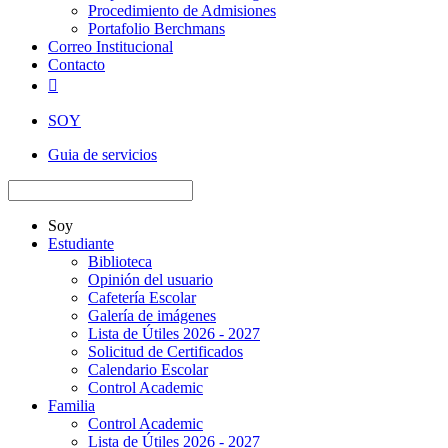
Procedimiento de Admisiones
Portafolio Berchmans
Correo Institucional
Contacto

SOY
Guia de servicios
Soy
Estudiante
Biblioteca
Opinión del usuario
Cafetería Escolar
Galería de imágenes
Lista de Útiles 2026 - 2027
Solicitud de Certificados
Calendario Escolar
Control Academic
Familia
Control Academic
Lista de Útiles 2026 - 2027