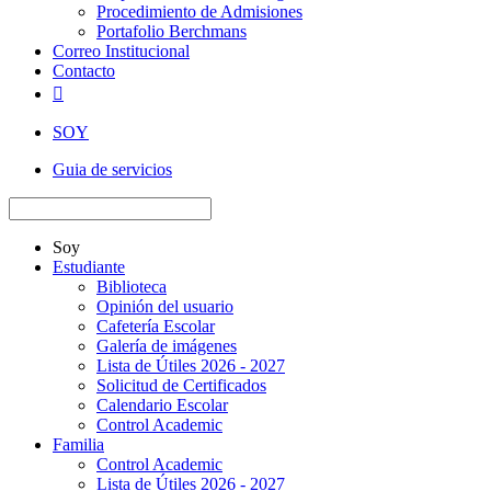
Procedimiento de Admisiones
Portafolio Berchmans
Correo Institucional
Contacto

SOY
Guia de servicios
Soy
Estudiante
Biblioteca
Opinión del usuario
Cafetería Escolar
Galería de imágenes
Lista de Útiles 2026 - 2027
Solicitud de Certificados
Calendario Escolar
Control Academic
Familia
Control Academic
Lista de Útiles 2026 - 2027