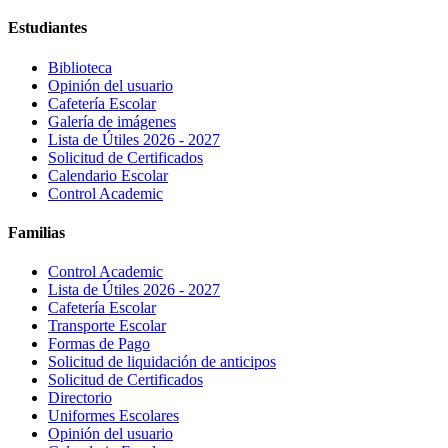
Estudiantes
Biblioteca
Opinión del usuario
Cafetería Escolar
Galería de imágenes
Lista de Útiles 2026 - 2027
Solicitud de Certificados
Calendario Escolar
Control Academic
Familias
Control Academic
Lista de Útiles 2026 - 2027
Cafetería Escolar
Transporte Escolar
Formas de Pago
Solicitud de liquidación de anticipos
Solicitud de Certificados
Directorio
Uniformes Escolares
Opinión del usuario