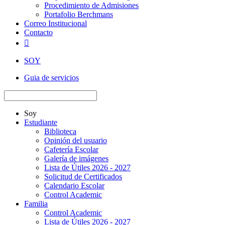
Procedimiento de Admisiones
Portafolio Berchmans
Correo Institucional
Contacto

SOY
Guia de servicios
Soy
Estudiante
Biblioteca
Opinión del usuario
Cafetería Escolar
Galería de imágenes
Lista de Útiles 2026 - 2027
Solicitud de Certificados
Calendario Escolar
Control Academic
Familia
Control Academic
Lista de Útiles 2026 - 2027