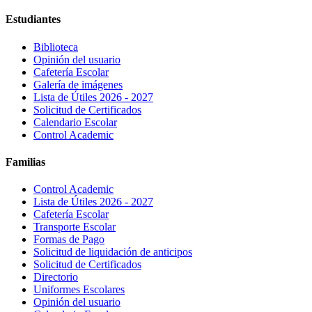
Estudiantes
Biblioteca
Opinión del usuario
Cafetería Escolar
Galería de imágenes
Lista de Útiles 2026 - 2027
Solicitud de Certificados
Calendario Escolar
Control Academic
Familias
Control Academic
Lista de Útiles 2026 - 2027
Cafetería Escolar
Transporte Escolar
Formas de Pago
Solicitud de liquidación de anticipos
Solicitud de Certificados
Directorio
Uniformes Escolares
Opinión del usuario