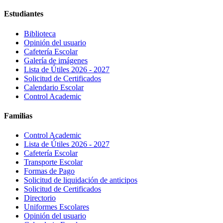
Estudiantes
Biblioteca
Opinión del usuario
Cafetería Escolar
Galería de imágenes
Lista de Útiles 2026 - 2027
Solicitud de Certificados
Calendario Escolar
Control Academic
Familias
Control Academic
Lista de Útiles 2026 - 2027
Cafetería Escolar
Transporte Escolar
Formas de Pago
Solicitud de liquidación de anticipos
Solicitud de Certificados
Directorio
Uniformes Escolares
Opinión del usuario