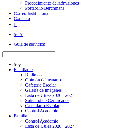
Procedimiento de Admisiones
Portafolio Berchmans
Correo Institucional
Contacto

SOY
Guia de servicios
Soy
Estudiante
Biblioteca
Opinión del usuario
Cafetería Escolar
Galería de imágenes
Lista de Útiles 2026 - 2027
Solicitud de Certificados
Calendario Escolar
Control Academic
Familia
Control Academic
Lista de Útiles 2026 - 2027