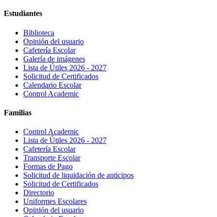
Estudiantes
Biblioteca
Opinión del usuario
Cafetería Escolar
Galería de imágenes
Lista de Útiles 2026 - 2027
Solicitud de Certificados
Calendario Escolar
Control Academic
Familias
Control Academic
Lista de Útiles 2026 - 2027
Cafetería Escolar
Transporte Escolar
Formas de Pago
Solicitud de liquidación de anticipos
Solicitud de Certificados
Directorio
Uniformes Escolares
Opinión del usuario