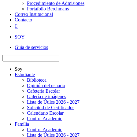
Procedimiento de Admisiones
Portafolio Berchmans
Correo Institucional
Contacto

SOY
Guia de servicios
Soy
Estudiante
Biblioteca
Opinión del usuario
Cafetería Escolar
Galería de imágenes
Lista de Útiles 2026 - 2027
Solicitud de Certificados
Calendario Escolar
Control Academic
Familia
Control Academic
Lista de Útiles 2026 - 2027