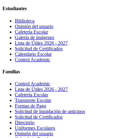
Estudiantes
Biblioteca
Opinión del usuario
Cafetería Escolar
Galería de imágenes
Lista de Útiles 2026 - 2027
Solicitud de Certificados
Calendario Escolar
Control Academic
Familias
Control Academic
Lista de Útiles 2026 - 2027
Cafetería Escolar
Transporte Escolar
Formas de Pago
Solicitud de liquidación de anticipos
Solicitud de Certificados
Directorio
Uniformes Escolares
Opinión del usuario