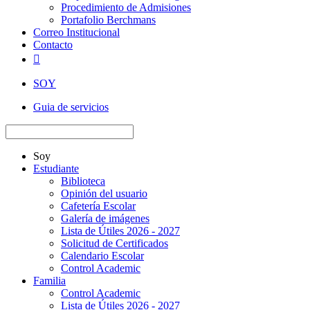
Procedimiento de Admisiones
Portafolio Berchmans
Correo Institucional
Contacto

SOY
Guia de servicios
Soy
Estudiante
Biblioteca
Opinión del usuario
Cafetería Escolar
Galería de imágenes
Lista de Útiles 2026 - 2027
Solicitud de Certificados
Calendario Escolar
Control Academic
Familia
Control Academic
Lista de Útiles 2026 - 2027