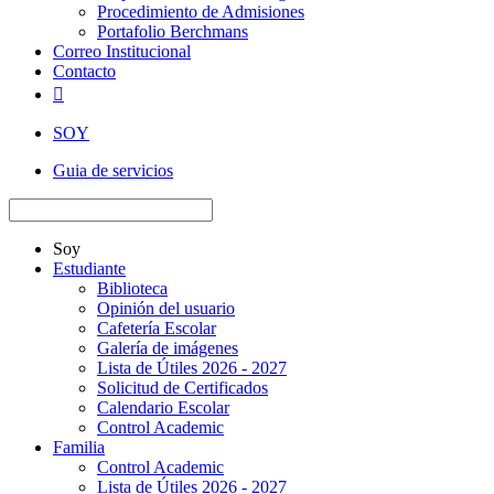
Procedimiento de Admisiones
Portafolio Berchmans
Correo Institucional
Contacto

SOY
Guia de servicios
Soy
Estudiante
Biblioteca
Opinión del usuario
Cafetería Escolar
Galería de imágenes
Lista de Útiles 2026 - 2027
Solicitud de Certificados
Calendario Escolar
Control Academic
Familia
Control Academic
Lista de Útiles 2026 - 2027