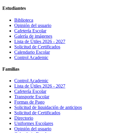
Estudiantes
Biblioteca
Opinión del usuario
Cafetería Escolar
Galería de imágenes
Lista de Útiles 2026 - 2027
Solicitud de Certificados
Calendario Escolar
Control Academic
Familias
Control Academic
Lista de Útiles 2026 - 2027
Cafetería Escolar
Transporte Escolar
Formas de Pago
Solicitud de liquidación de anticipos
Solicitud de Certificados
Directorio
Uniformes Escolares
Opinión del usuario