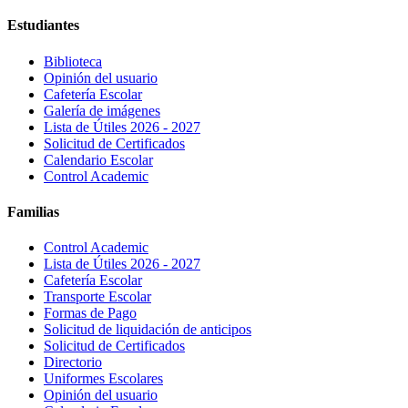
Estudiantes
Biblioteca
Opinión del usuario
Cafetería Escolar
Galería de imágenes
Lista de Útiles 2026 - 2027
Solicitud de Certificados
Calendario Escolar
Control Academic
Familias
Control Academic
Lista de Útiles 2026 - 2027
Cafetería Escolar
Transporte Escolar
Formas de Pago
Solicitud de liquidación de anticipos
Solicitud de Certificados
Directorio
Uniformes Escolares
Opinión del usuario