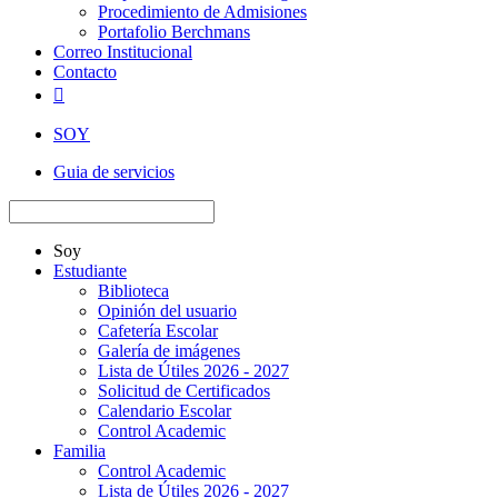
Procedimiento de Admisiones
Portafolio Berchmans
Correo Institucional
Contacto

SOY
Guia de servicios
Soy
Estudiante
Biblioteca
Opinión del usuario
Cafetería Escolar
Galería de imágenes
Lista de Útiles 2026 - 2027
Solicitud de Certificados
Calendario Escolar
Control Academic
Familia
Control Academic
Lista de Útiles 2026 - 2027