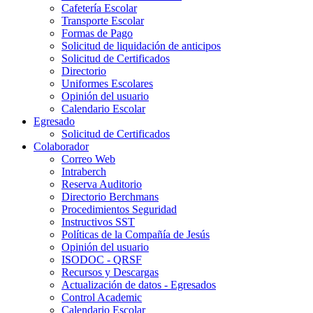
Cafetería Escolar
Transporte Escolar
Formas de Pago
Solicitud de liquidación de anticipos
Solicitud de Certificados
Directorio
Uniformes Escolares
Opinión del usuario
Calendario Escolar
Egresado
Solicitud de Certificados
Colaborador
Correo Web
Intraberch
Reserva Auditorio
Directorio Berchmans
Procedimientos Seguridad
Instructivos SST
Políticas de la Compañía de Jesús
Opinión del usuario
ISODOC - QRSF
Recursos y Descargas
Actualización de datos - Egresados
Control Academic
Calendario Escolar