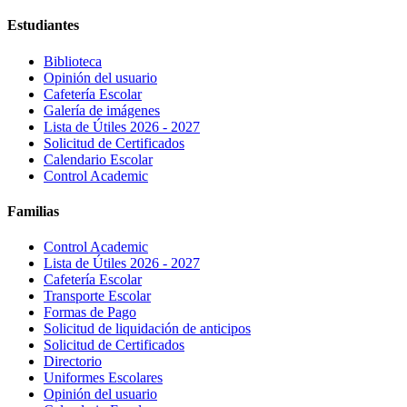
Estudiantes
Biblioteca
Opinión del usuario
Cafetería Escolar
Galería de imágenes
Lista de Útiles 2026 - 2027
Solicitud de Certificados
Calendario Escolar
Control Academic
Familias
Control Academic
Lista de Útiles 2026 - 2027
Cafetería Escolar
Transporte Escolar
Formas de Pago
Solicitud de liquidación de anticipos
Solicitud de Certificados
Directorio
Uniformes Escolares
Opinión del usuario