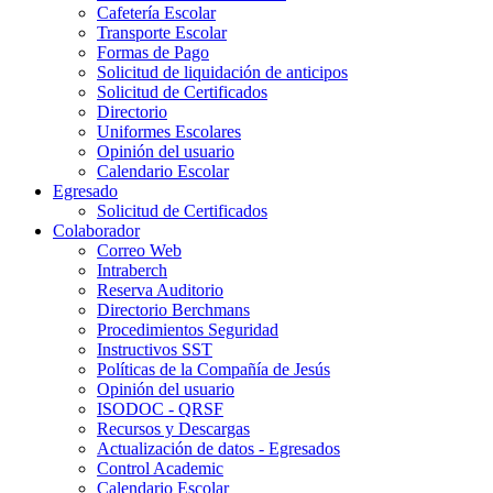
Cafetería Escolar
Transporte Escolar
Formas de Pago
Solicitud de liquidación de anticipos
Solicitud de Certificados
Directorio
Uniformes Escolares
Opinión del usuario
Calendario Escolar
Egresado
Solicitud de Certificados
Colaborador
Correo Web
Intraberch
Reserva Auditorio
Directorio Berchmans
Procedimientos Seguridad
Instructivos SST
Políticas de la Compañía de Jesús
Opinión del usuario
ISODOC - QRSF
Recursos y Descargas
Actualización de datos - Egresados
Control Academic
Calendario Escolar