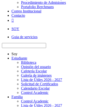
Procedimiento de Admisiones
Portafolio Berchmans
Correo Institucional
Contacto

SOY
Guia de servicios
Soy
Estudiante
Biblioteca
Opinión del usuario
Cafetería Escolar
Galería de imágenes
Lista de Útiles 2026 - 2027
Solicitud de Certificados
Calendario Escolar
Control Academic
Familia
Control Academic
Lista de Útiles 2026 - 2027