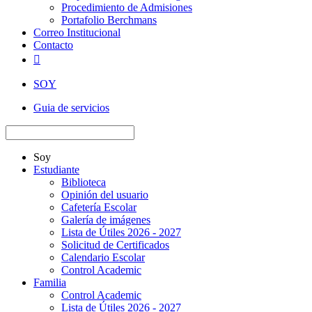
Procedimiento de Admisiones
Portafolio Berchmans
Correo Institucional
Contacto

SOY
Guia de servicios
Soy
Estudiante
Biblioteca
Opinión del usuario
Cafetería Escolar
Galería de imágenes
Lista de Útiles 2026 - 2027
Solicitud de Certificados
Calendario Escolar
Control Academic
Familia
Control Academic
Lista de Útiles 2026 - 2027