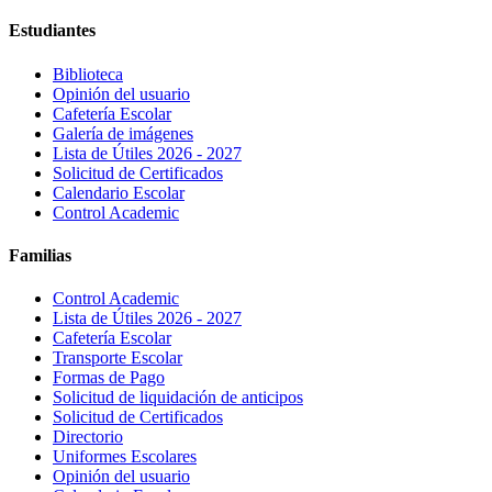
Estudiantes
Biblioteca
Opinión del usuario
Cafetería Escolar
Galería de imágenes
Lista de Útiles 2026 - 2027
Solicitud de Certificados
Calendario Escolar
Control Academic
Familias
Control Academic
Lista de Útiles 2026 - 2027
Cafetería Escolar
Transporte Escolar
Formas de Pago
Solicitud de liquidación de anticipos
Solicitud de Certificados
Directorio
Uniformes Escolares
Opinión del usuario