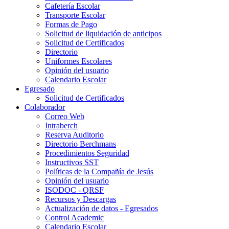
Cafetería Escolar
Transporte Escolar
Formas de Pago
Solicitud de liquidación de anticipos
Solicitud de Certificados
Directorio
Uniformes Escolares
Opinión del usuario
Calendario Escolar
Egresado
Solicitud de Certificados
Colaborador
Correo Web
Intraberch
Reserva Auditorio
Directorio Berchmans
Procedimientos Seguridad
Instructivos SST
Políticas de la Compañía de Jesús
Opinión del usuario
ISODOC - QRSF
Recursos y Descargas
Actualización de datos - Egresados
Control Academic
Calendario Escolar