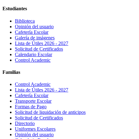
Estudiantes
Biblioteca
Opinión del usuario
Cafetería Escolar
Galería de imágenes
Lista de Útiles 2026 - 2027
Solicitud de Certificados
Calendario Escolar
Control Academic
Familias
Control Academic
Lista de Útiles 2026 - 2027
Cafetería Escolar
Transporte Escolar
Formas de Pago
Solicitud de liquidación de anticipos
Solicitud de Certificados
Directorio
Uniformes Escolares
Opinión del usuario