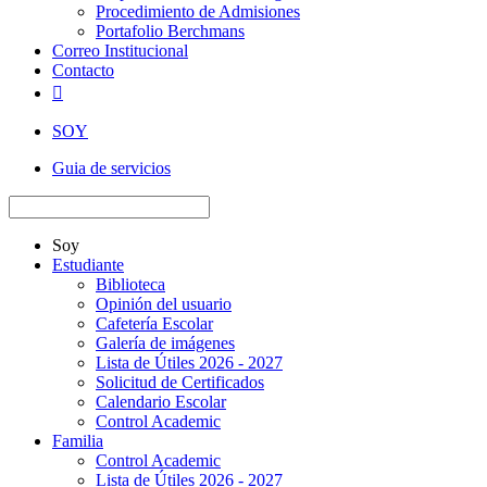
Procedimiento de Admisiones
Portafolio Berchmans
Correo Institucional
Contacto

SOY
Guia de servicios
Soy
Estudiante
Biblioteca
Opinión del usuario
Cafetería Escolar
Galería de imágenes
Lista de Útiles 2026 - 2027
Solicitud de Certificados
Calendario Escolar
Control Academic
Familia
Control Academic
Lista de Útiles 2026 - 2027