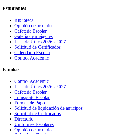
Estudiantes
Biblioteca
Opinión del usuario
Cafetería Escolar
Galería de imágenes
Lista de Útiles 2026 - 2027
Solicitud de Certificados
Calendario Escolar
Control Academic
Familias
Control Academic
Lista de Útiles 2026 - 2027
Cafetería Escolar
Transporte Escolar
Formas de Pago
Solicitud de liquidación de anticipos
Solicitud de Certificados
Directorio
Uniformes Escolares
Opinión del usuario