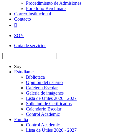
Procedimiento de Admisiones
Portafolio Berchmans
Correo Institucional
Contacto

SOY
Guia de servicios
Soy
Estudiante
Biblioteca
Opinión del usuario
Cafetería Escolar
Galería de imágenes
Lista de Útiles 2026 - 2027
Solicitud de Certificados
Calendario Escolar
Control Academic
Familia
Control Academic
Lista de Útiles 2026 - 2027