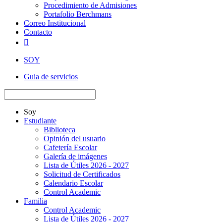
Procedimiento de Admisiones
Portafolio Berchmans
Correo Institucional
Contacto

SOY
Guia de servicios
Soy
Estudiante
Biblioteca
Opinión del usuario
Cafetería Escolar
Galería de imágenes
Lista de Útiles 2026 - 2027
Solicitud de Certificados
Calendario Escolar
Control Academic
Familia
Control Academic
Lista de Útiles 2026 - 2027