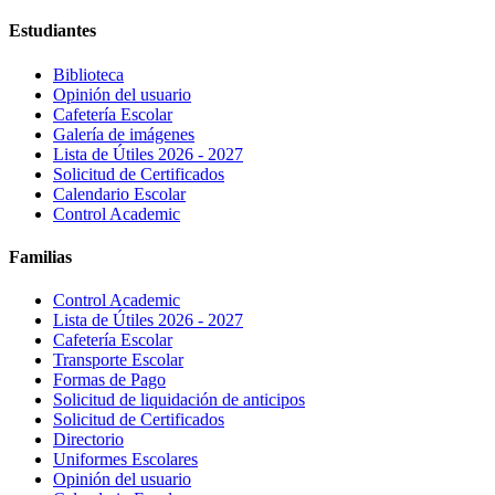
Estudiantes
Biblioteca
Opinión del usuario
Cafetería Escolar
Galería de imágenes
Lista de Útiles 2026 - 2027
Solicitud de Certificados
Calendario Escolar
Control Academic
Familias
Control Academic
Lista de Útiles 2026 - 2027
Cafetería Escolar
Transporte Escolar
Formas de Pago
Solicitud de liquidación de anticipos
Solicitud de Certificados
Directorio
Uniformes Escolares
Opinión del usuario