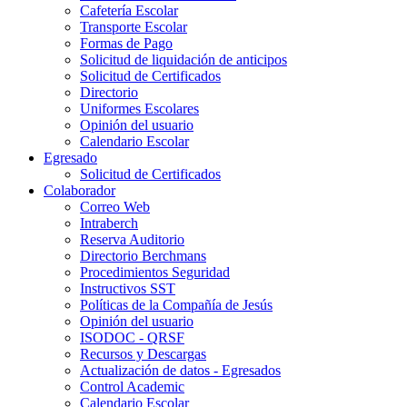
Cafetería Escolar
Transporte Escolar
Formas de Pago
Solicitud de liquidación de anticipos
Solicitud de Certificados
Directorio
Uniformes Escolares
Opinión del usuario
Calendario Escolar
Egresado
Solicitud de Certificados
Colaborador
Correo Web
Intraberch
Reserva Auditorio
Directorio Berchmans
Procedimientos Seguridad
Instructivos SST
Políticas de la Compañía de Jesús
Opinión del usuario
ISODOC - QRSF
Recursos y Descargas
Actualización de datos - Egresados
Control Academic
Calendario Escolar