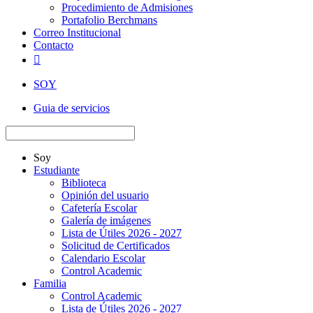
Procedimiento de Admisiones
Portafolio Berchmans
Correo Institucional
Contacto

SOY
Guia de servicios
Soy
Estudiante
Biblioteca
Opinión del usuario
Cafetería Escolar
Galería de imágenes
Lista de Útiles 2026 - 2027
Solicitud de Certificados
Calendario Escolar
Control Academic
Familia
Control Academic
Lista de Útiles 2026 - 2027