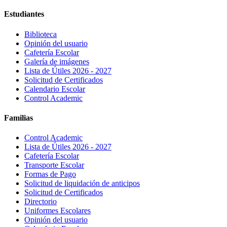
Estudiantes
Biblioteca
Opinión del usuario
Cafetería Escolar
Galería de imágenes
Lista de Útiles 2026 - 2027
Solicitud de Certificados
Calendario Escolar
Control Academic
Familias
Control Academic
Lista de Útiles 2026 - 2027
Cafetería Escolar
Transporte Escolar
Formas de Pago
Solicitud de liquidación de anticipos
Solicitud de Certificados
Directorio
Uniformes Escolares
Opinión del usuario