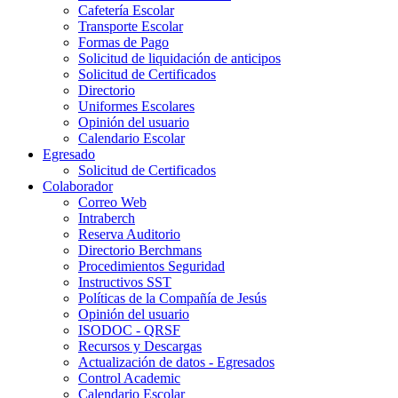
Cafetería Escolar
Transporte Escolar
Formas de Pago
Solicitud de liquidación de anticipos
Solicitud de Certificados
Directorio
Uniformes Escolares
Opinión del usuario
Calendario Escolar
Egresado
Solicitud de Certificados
Colaborador
Correo Web
Intraberch
Reserva Auditorio
Directorio Berchmans
Procedimientos Seguridad
Instructivos SST
Políticas de la Compañía de Jesús
Opinión del usuario
ISODOC - QRSF
Recursos y Descargas
Actualización de datos - Egresados
Control Academic
Calendario Escolar