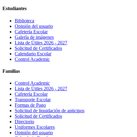
Estudiantes
Biblioteca
Opinión del usuario
Cafetería Escolar
Galería de imágenes
Lista de Útiles 2026 - 2027
Solicitud de Certificados
Calendario Escolar
Control Academic
Familias
Control Academic
Lista de Útiles 2026 - 2027
Cafetería Escolar
Transporte Escolar
Formas de Pago
Solicitud de liquidación de anticipos
Solicitud de Certificados
Directorio
Uniformes Escolares
Opinión del usuario