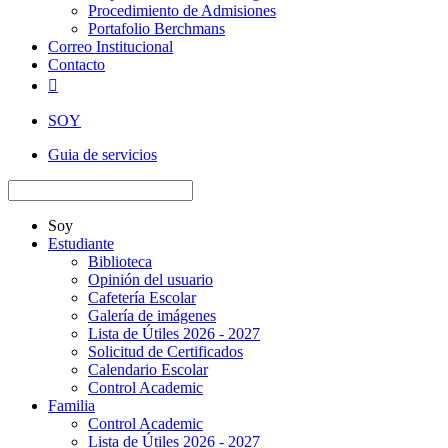
Procedimiento de Admisiones
Portafolio Berchmans
Correo Institucional
Contacto

SOY
Guia de servicios
Soy
Estudiante
Biblioteca
Opinión del usuario
Cafetería Escolar
Galería de imágenes
Lista de Útiles 2026 - 2027
Solicitud de Certificados
Calendario Escolar
Control Academic
Familia
Control Academic
Lista de Útiles 2026 - 2027