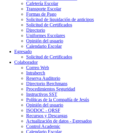
Cafetería Escolar
Transporte Escolar
Formas de Pago
Solicitud de liquidación de anticipos
Solicitud de Certificados
Directorio
Uniformes Escolares
Opinión del usuario
Calendario Escolar
Egresado
Solicitud de Certificados
Colaborador
Correo Web
Intraberch
Reserva Auditorio
Directorio Berchmans
Procedimientos Seguridad
Instructivos SST
Políticas de la Compañía de Jesús
Opinión del usuario
ISODOC - QRSF
Recursos y Descargas
Actualización de datos - Egresados
Control Academic
Calendario Escolar