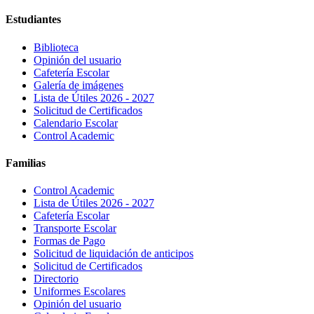
Estudiantes
Biblioteca
Opinión del usuario
Cafetería Escolar
Galería de imágenes
Lista de Útiles 2026 - 2027
Solicitud de Certificados
Calendario Escolar
Control Academic
Familias
Control Academic
Lista de Útiles 2026 - 2027
Cafetería Escolar
Transporte Escolar
Formas de Pago
Solicitud de liquidación de anticipos
Solicitud de Certificados
Directorio
Uniformes Escolares
Opinión del usuario