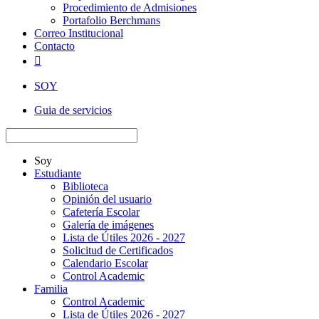
Procedimiento de Admisiones
Portafolio Berchmans
Correo Institucional
Contacto

SOY
Guia de servicios
Soy
Estudiante
Biblioteca
Opinión del usuario
Cafetería Escolar
Galería de imágenes
Lista de Útiles 2026 - 2027
Solicitud de Certificados
Calendario Escolar
Control Academic
Familia
Control Academic
Lista de Útiles 2026 - 2027