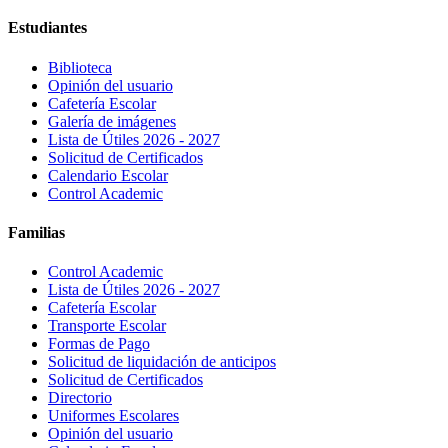
Estudiantes
Biblioteca
Opinión del usuario
Cafetería Escolar
Galería de imágenes
Lista de Útiles 2026 - 2027
Solicitud de Certificados
Calendario Escolar
Control Academic
Familias
Control Academic
Lista de Útiles 2026 - 2027
Cafetería Escolar
Transporte Escolar
Formas de Pago
Solicitud de liquidación de anticipos
Solicitud de Certificados
Directorio
Uniformes Escolares
Opinión del usuario