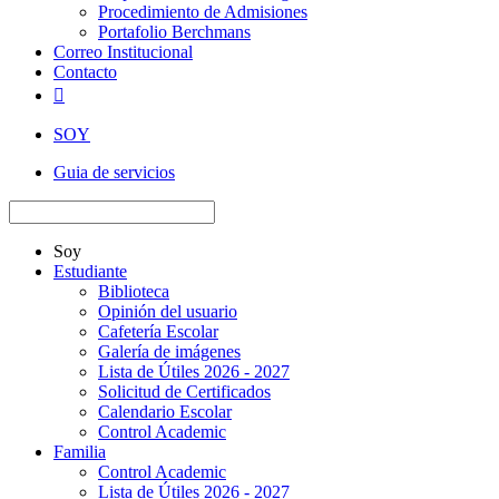
Procedimiento de Admisiones
Portafolio Berchmans
Correo Institucional
Contacto

SOY
Guia de servicios
Soy
Estudiante
Biblioteca
Opinión del usuario
Cafetería Escolar
Galería de imágenes
Lista de Útiles 2026 - 2027
Solicitud de Certificados
Calendario Escolar
Control Academic
Familia
Control Academic
Lista de Útiles 2026 - 2027