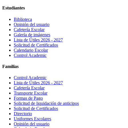
Estudiantes
Biblioteca
Opinión del usuario
Cafetería Escolar
Galería de imágenes
Lista de Útiles 2026 - 2027
Solicitud de Certificados
Calendario Escolar
Control Academic
Familias
Control Academic
Lista de Útiles 2026 - 2027
Cafetería Escolar
Transporte Escolar
Formas de Pago
Solicitud de liquidación de anticipos
Solicitud de Certificados
Directorio
Uniformes Escolares
Opinión del usuario