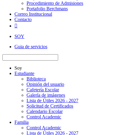
Procedimiento de Admisiones
Portafolio Berchmans
Correo Institucional
Contacto

SOY
Guia de servicios
Soy
Estudiante
Biblioteca
Opinión del usuario
Cafetería Escolar
Galería de imágenes
Lista de Útiles 2026 - 2027
Solicitud de Certificados
Calendario Escolar
Control Academic
Familia
Control Academic
Lista de Útiles 2026 - 2027