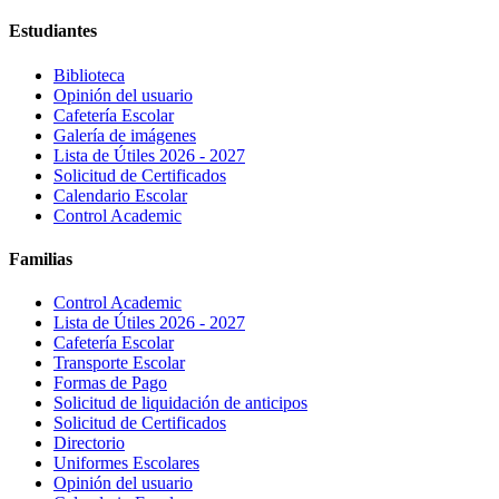
Estudiantes
Biblioteca
Opinión del usuario
Cafetería Escolar
Galería de imágenes
Lista de Útiles 2026 - 2027
Solicitud de Certificados
Calendario Escolar
Control Academic
Familias
Control Academic
Lista de Útiles 2026 - 2027
Cafetería Escolar
Transporte Escolar
Formas de Pago
Solicitud de liquidación de anticipos
Solicitud de Certificados
Directorio
Uniformes Escolares
Opinión del usuario