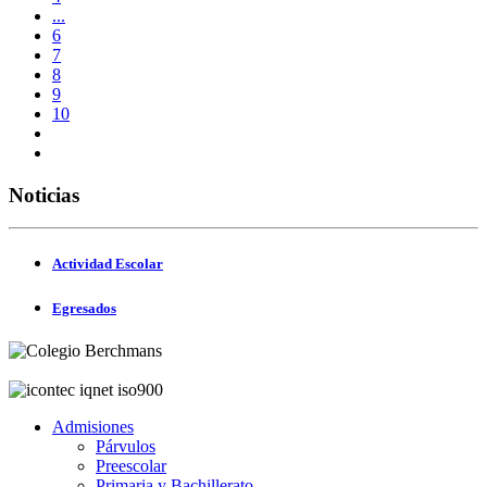
...
6
7
8
9
10
Noticias
Actividad Escolar
Egresados
Admisiones
Párvulos
Preescolar
Primaria y Bachillerato