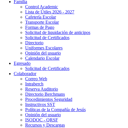
Familia
Control Academic
Lista de Útiles 2026 - 2027
Cafetería Escolar
Transporte Escolar
Formas de Pago
Solicitud de liquidación de anticipos
Solicitud de Certificados
Directorio
Uniformes Escolares
Opinión del usuario
Calendario Escolar
Egresado
Solicitud de Certificados
Colaborador
Correo Web
Intraberch
Reserva Auditorio
Directorio Berchmans
Procedimientos Seguridad
Instructivos SST
Políticas de la Compañía de Jesús
Opinión del usuario
ISODOC - QRSF
Recursos y Descargas