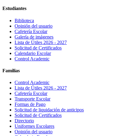
Estudiantes
Biblioteca
Opinión del usuario
Cafetería Escolar
Galería de imágenes
Lista de Útiles 2026 - 2027
Solicitud de Certificados
Calendario Escolar
Control Academic
Familias
Control Academic
Lista de Útiles 2026 - 2027
Cafetería Escolar
Transporte Escolar
Formas de Pago
Solicitud de liquidación de anticipos
Solicitud de Certificados
Directorio
Uniformes Escolares
Opinión del usuario