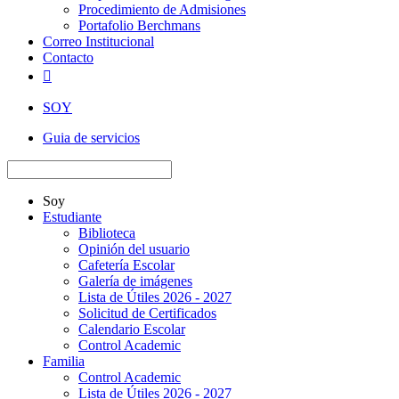
Procedimiento de Admisiones
Portafolio Berchmans
Correo Institucional
Contacto

SOY
Guia de servicios
Soy
Estudiante
Biblioteca
Opinión del usuario
Cafetería Escolar
Galería de imágenes
Lista de Útiles 2026 - 2027
Solicitud de Certificados
Calendario Escolar
Control Academic
Familia
Control Academic
Lista de Útiles 2026 - 2027