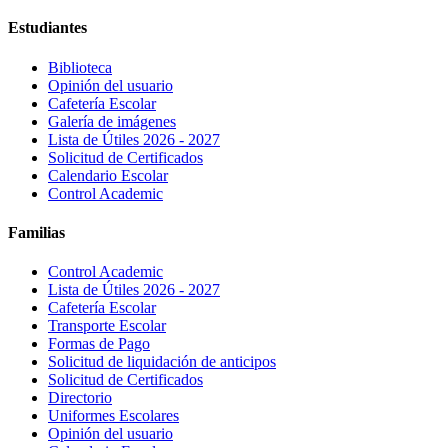
Estudiantes
Biblioteca
Opinión del usuario
Cafetería Escolar
Galería de imágenes
Lista de Útiles 2026 - 2027
Solicitud de Certificados
Calendario Escolar
Control Academic
Familias
Control Academic
Lista de Útiles 2026 - 2027
Cafetería Escolar
Transporte Escolar
Formas de Pago
Solicitud de liquidación de anticipos
Solicitud de Certificados
Directorio
Uniformes Escolares
Opinión del usuario