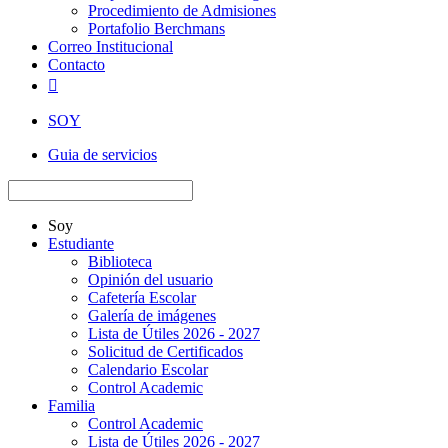
Procedimiento de Admisiones
Portafolio Berchmans
Correo Institucional
Contacto

SOY
Guia de servicios
Soy
Estudiante
Biblioteca
Opinión del usuario
Cafetería Escolar
Galería de imágenes
Lista de Útiles 2026 - 2027
Solicitud de Certificados
Calendario Escolar
Control Academic
Familia
Control Academic
Lista de Útiles 2026 - 2027