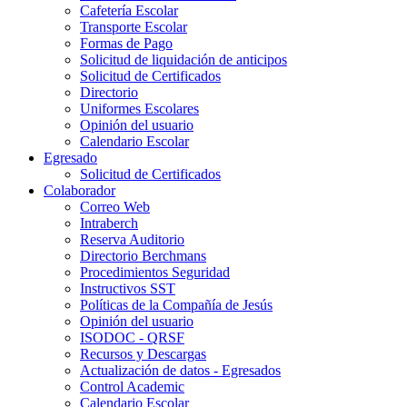
Cafetería Escolar
Transporte Escolar
Formas de Pago
Solicitud de liquidación de anticipos
Solicitud de Certificados
Directorio
Uniformes Escolares
Opinión del usuario
Calendario Escolar
Egresado
Solicitud de Certificados
Colaborador
Correo Web
Intraberch
Reserva Auditorio
Directorio Berchmans
Procedimientos Seguridad
Instructivos SST
Políticas de la Compañía de Jesús
Opinión del usuario
ISODOC - QRSF
Recursos y Descargas
Actualización de datos - Egresados
Control Academic
Calendario Escolar