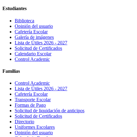
Estudiantes
Biblioteca
Opinión del usuario
Cafetería Escolar
Galería de imágenes
Lista de Útiles 2026 - 2027
Solicitud de Certificados
Calendario Escolar
Control Academic
Familias
Control Academic
Lista de Útiles 2026 - 2027
Cafetería Escolar
Transporte Escolar
Formas de Pago
Solicitud de liquidación de anticipos
Solicitud de Certificados
Directorio
Uniformes Escolares
Opinión del usuario