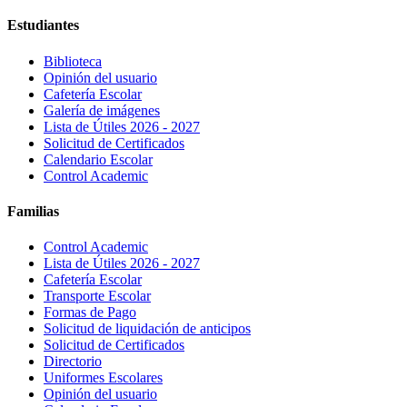
Estudiantes
Biblioteca
Opinión del usuario
Cafetería Escolar
Galería de imágenes
Lista de Útiles 2026 - 2027
Solicitud de Certificados
Calendario Escolar
Control Academic
Familias
Control Academic
Lista de Útiles 2026 - 2027
Cafetería Escolar
Transporte Escolar
Formas de Pago
Solicitud de liquidación de anticipos
Solicitud de Certificados
Directorio
Uniformes Escolares
Opinión del usuario