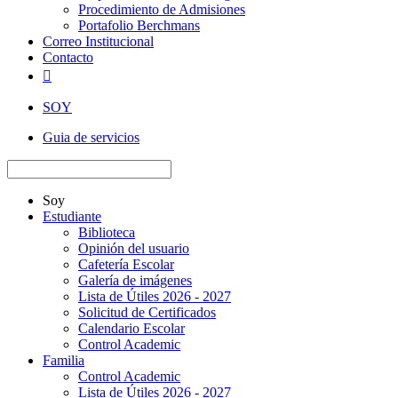
Procedimiento de Admisiones
Portafolio Berchmans
Correo Institucional
Contacto

SOY
Guia de servicios
Soy
Estudiante
Biblioteca
Opinión del usuario
Cafetería Escolar
Galería de imágenes
Lista de Útiles 2026 - 2027
Solicitud de Certificados
Calendario Escolar
Control Academic
Familia
Control Academic
Lista de Útiles 2026 - 2027