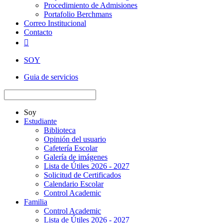
Procedimiento de Admisiones
Portafolio Berchmans
Correo Institucional
Contacto

SOY
Guia de servicios
Soy
Estudiante
Biblioteca
Opinión del usuario
Cafetería Escolar
Galería de imágenes
Lista de Útiles 2026 - 2027
Solicitud de Certificados
Calendario Escolar
Control Academic
Familia
Control Academic
Lista de Útiles 2026 - 2027