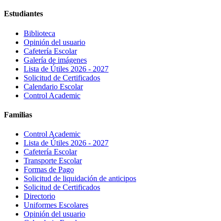
Estudiantes
Biblioteca
Opinión del usuario
Cafetería Escolar
Galería de imágenes
Lista de Útiles 2026 - 2027
Solicitud de Certificados
Calendario Escolar
Control Academic
Familias
Control Academic
Lista de Útiles 2026 - 2027
Cafetería Escolar
Transporte Escolar
Formas de Pago
Solicitud de liquidación de anticipos
Solicitud de Certificados
Directorio
Uniformes Escolares
Opinión del usuario