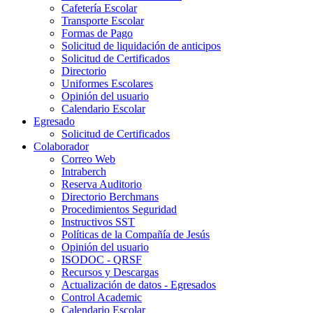
Cafetería Escolar
Transporte Escolar
Formas de Pago
Solicitud de liquidación de anticipos
Solicitud de Certificados
Directorio
Uniformes Escolares
Opinión del usuario
Calendario Escolar
Egresado
Solicitud de Certificados
Colaborador
Correo Web
Intraberch
Reserva Auditorio
Directorio Berchmans
Procedimientos Seguridad
Instructivos SST
Políticas de la Compañía de Jesús
Opinión del usuario
ISODOC - QRSF
Recursos y Descargas
Actualización de datos - Egresados
Control Academic
Calendario Escolar