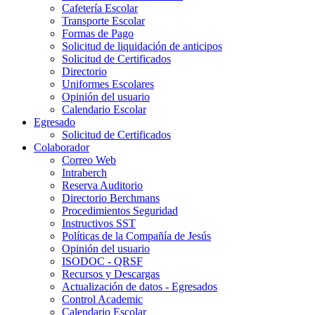
Cafetería Escolar
Transporte Escolar
Formas de Pago
Solicitud de liquidación de anticipos
Solicitud de Certificados
Directorio
Uniformes Escolares
Opinión del usuario
Calendario Escolar
Egresado
Solicitud de Certificados
Colaborador
Correo Web
Intraberch
Reserva Auditorio
Directorio Berchmans
Procedimientos Seguridad
Instructivos SST
Políticas de la Compañía de Jesús
Opinión del usuario
ISODOC - QRSF
Recursos y Descargas
Actualización de datos - Egresados
Control Academic
Calendario Escolar