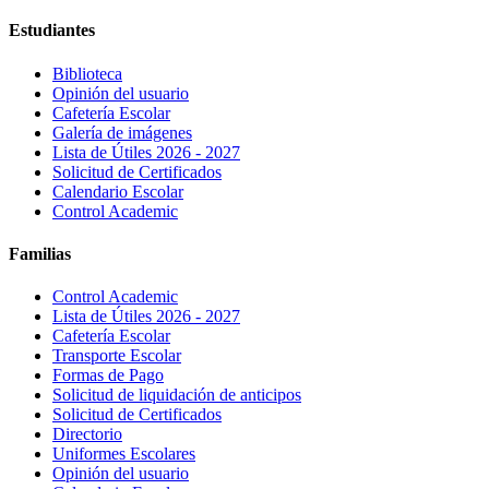
Estudiantes
Biblioteca
Opinión del usuario
Cafetería Escolar
Galería de imágenes
Lista de Útiles 2026 - 2027
Solicitud de Certificados
Calendario Escolar
Control Academic
Familias
Control Academic
Lista de Útiles 2026 - 2027
Cafetería Escolar
Transporte Escolar
Formas de Pago
Solicitud de liquidación de anticipos
Solicitud de Certificados
Directorio
Uniformes Escolares
Opinión del usuario