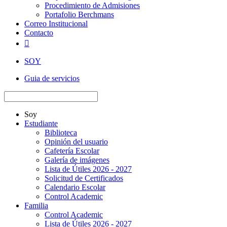
Procedimiento de Admisiones
Portafolio Berchmans
Correo Institucional
Contacto

SOY
Guia de servicios
Soy
Estudiante
Biblioteca
Opinión del usuario
Cafetería Escolar
Galería de imágenes
Lista de Útiles 2026 - 2027
Solicitud de Certificados
Calendario Escolar
Control Academic
Familia
Control Academic
Lista de Útiles 2026 - 2027