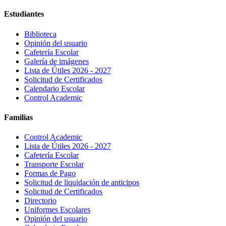
Estudiantes
Biblioteca
Opinión del usuario
Cafetería Escolar
Galería de imágenes
Lista de Útiles 2026 - 2027
Solicitud de Certificados
Calendario Escolar
Control Academic
Familias
Control Academic
Lista de Útiles 2026 - 2027
Cafetería Escolar
Transporte Escolar
Formas de Pago
Solicitud de liquidación de anticipos
Solicitud de Certificados
Directorio
Uniformes Escolares
Opinión del usuario