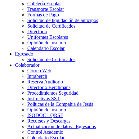
Cafetería Escolar
Transporte Escolar
Formas de Pago
Solicitud de liquidación de anticipos
Solicitud de Certificados
Directorio
Uniformes Escolares
Opinión del usuario
Calendario Escolar
Egresado
Solicitud de Certificados
Colaborador
Correo Web
Intraberch
Reserva Auditorio
Directorio Berchmans
Procedimientos Seguridad
Instructivos SST
Políticas de la Compañía de Jesús
Opinión del usuario
ISODOC - QRSF
Recursos y Descargas
Actualización de datos - Egresados
Control Academic
Calendario Escolar