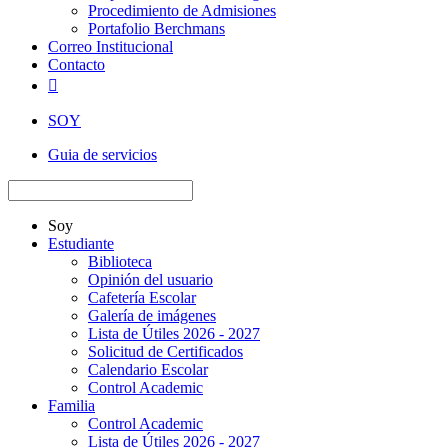
Procedimiento de Admisiones
Portafolio Berchmans
Correo Institucional
Contacto

SOY
Guia de servicios
Soy
Estudiante
Biblioteca
Opinión del usuario
Cafetería Escolar
Galería de imágenes
Lista de Útiles 2026 - 2027
Solicitud de Certificados
Calendario Escolar
Control Academic
Familia
Control Academic
Lista de Útiles 2026 - 2027