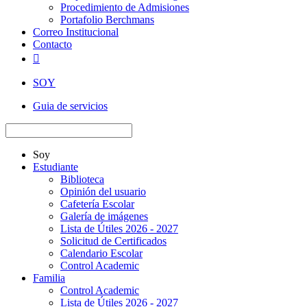
Procedimiento de Admisiones
Portafolio Berchmans
Correo Institucional
Contacto

SOY
Guia de servicios
Soy
Estudiante
Biblioteca
Opinión del usuario
Cafetería Escolar
Galería de imágenes
Lista de Útiles 2026 - 2027
Solicitud de Certificados
Calendario Escolar
Control Academic
Familia
Control Academic
Lista de Útiles 2026 - 2027