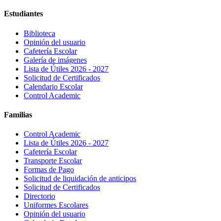
Estudiantes
Biblioteca
Opinión del usuario
Cafetería Escolar
Galería de imágenes
Lista de Útiles 2026 - 2027
Solicitud de Certificados
Calendario Escolar
Control Academic
Familias
Control Academic
Lista de Útiles 2026 - 2027
Cafetería Escolar
Transporte Escolar
Formas de Pago
Solicitud de liquidación de anticipos
Solicitud de Certificados
Directorio
Uniformes Escolares
Opinión del usuario