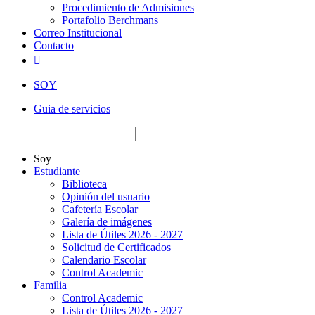
Procedimiento de Admisiones
Portafolio Berchmans
Correo Institucional
Contacto

SOY
Guia de servicios
Soy
Estudiante
Biblioteca
Opinión del usuario
Cafetería Escolar
Galería de imágenes
Lista de Útiles 2026 - 2027
Solicitud de Certificados
Calendario Escolar
Control Academic
Familia
Control Academic
Lista de Útiles 2026 - 2027