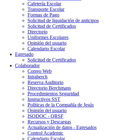
Cafetería Escolar
Transporte Escolar
Formas de Pago
Solicitud de liquidación de anticipos
Solicitud de Certificados
Directorio
Uniformes Escolares
Opinión del usuario
Calendario Escolar
Egresado
Solicitud de Certificados
Colaborador
Correo Web
Intraberch
Reserva Auditorio
Directorio Berchmans
Procedimientos Seguridad
Instructivos SST
Políticas de la Compañía de Jesús
Opinión del usuario
ISODOC - QRSF
Recursos y Descargas
Actualización de datos - Egresados
Control Academic
Calendario Escolar