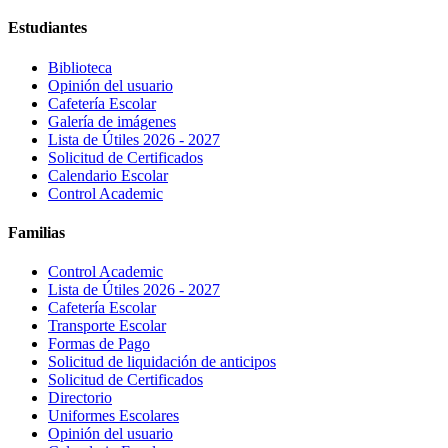
Estudiantes
Biblioteca
Opinión del usuario
Cafetería Escolar
Galería de imágenes
Lista de Útiles 2026 - 2027
Solicitud de Certificados
Calendario Escolar
Control Academic
Familias
Control Academic
Lista de Útiles 2026 - 2027
Cafetería Escolar
Transporte Escolar
Formas de Pago
Solicitud de liquidación de anticipos
Solicitud de Certificados
Directorio
Uniformes Escolares
Opinión del usuario