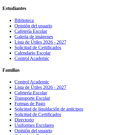
Estudiantes
Biblioteca
Opinión del usuario
Cafetería Escolar
Galería de imágenes
Lista de Útiles 2026 - 2027
Solicitud de Certificados
Calendario Escolar
Control Academic
Familias
Control Academic
Lista de Útiles 2026 - 2027
Cafetería Escolar
Transporte Escolar
Formas de Pago
Solicitud de liquidación de anticipos
Solicitud de Certificados
Directorio
Uniformes Escolares
Opinión del usuario