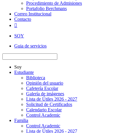
Procedimiento de Admisiones
Portafolio Berchmans
Correo Institucional
Contacto

SOY
Guia de servicios
Soy
Estudiante
Biblioteca
Opinión del usuario
Cafetería Escolar
Galería de imágenes
Lista de Útiles 2026 - 2027
Solicitud de Certificados
Calendario Escolar
Control Academic
Familia
Control Academic
Lista de Útiles 2026 - 2027