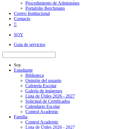
Procedimiento de Admisiones
Portafolio Berchmans
Correo Institucional
Contacto

SOY
Guia de servicios
Soy
Estudiante
Biblioteca
Opinión del usuario
Cafetería Escolar
Galería de imágenes
Lista de Útiles 2026 - 2027
Solicitud de Certificados
Calendario Escolar
Control Academic
Familia
Control Academic
Lista de Útiles 2026 - 2027