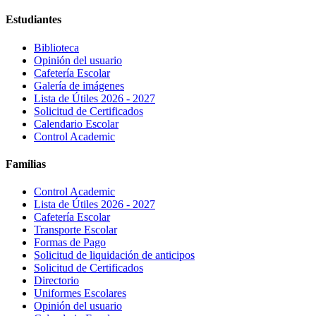
Estudiantes
Biblioteca
Opinión del usuario
Cafetería Escolar
Galería de imágenes
Lista de Útiles 2026 - 2027
Solicitud de Certificados
Calendario Escolar
Control Academic
Familias
Control Academic
Lista de Útiles 2026 - 2027
Cafetería Escolar
Transporte Escolar
Formas de Pago
Solicitud de liquidación de anticipos
Solicitud de Certificados
Directorio
Uniformes Escolares
Opinión del usuario