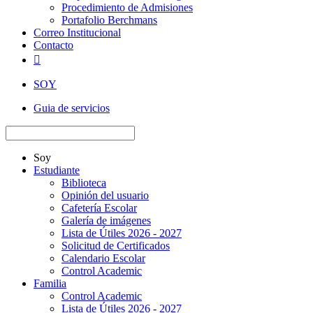
Procedimiento de Admisiones
Portafolio Berchmans
Correo Institucional
Contacto

SOY
Guia de servicios
Soy
Estudiante
Biblioteca
Opinión del usuario
Cafetería Escolar
Galería de imágenes
Lista de Útiles 2026 - 2027
Solicitud de Certificados
Calendario Escolar
Control Academic
Familia
Control Academic
Lista de Útiles 2026 - 2027