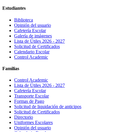
Estudiantes
Biblioteca
Opinión del usuario
Cafetería Escolar
Galería de imágenes
Lista de Útiles 2026 - 2027
Solicitud de Certificados
Calendario Escolar
Control Academic
Familias
Control Academic
Lista de Útiles 2026 - 2027
Cafetería Escolar
Transporte Escolar
Formas de Pago
Solicitud de liquidación de anticipos
Solicitud de Certificados
Directorio
Uniformes Escolares
Opinión del usuario