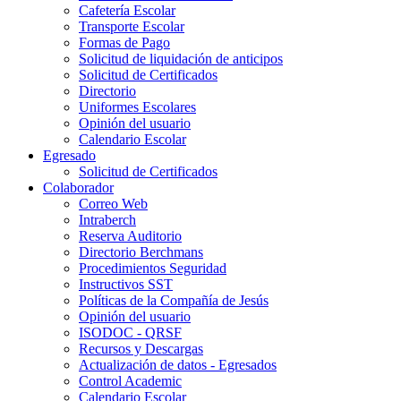
Cafetería Escolar
Transporte Escolar
Formas de Pago
Solicitud de liquidación de anticipos
Solicitud de Certificados
Directorio
Uniformes Escolares
Opinión del usuario
Calendario Escolar
Egresado
Solicitud de Certificados
Colaborador
Correo Web
Intraberch
Reserva Auditorio
Directorio Berchmans
Procedimientos Seguridad
Instructivos SST
Políticas de la Compañía de Jesús
Opinión del usuario
ISODOC - QRSF
Recursos y Descargas
Actualización de datos - Egresados
Control Academic
Calendario Escolar