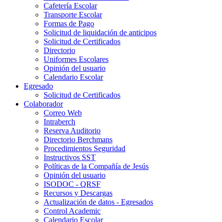
Cafetería Escolar
Transporte Escolar
Formas de Pago
Solicitud de liquidación de anticipos
Solicitud de Certificados
Directorio
Uniformes Escolares
Opinión del usuario
Calendario Escolar
Egresado
Solicitud de Certificados
Colaborador
Correo Web
Intraberch
Reserva Auditorio
Directorio Berchmans
Procedimientos Seguridad
Instructivos SST
Políticas de la Compañía de Jesús
Opinión del usuario
ISODOC - QRSF
Recursos y Descargas
Actualización de datos - Egresados
Control Academic
Calendario Escolar