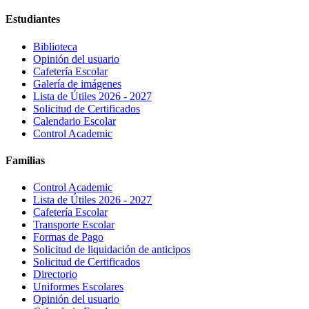
Estudiantes
Biblioteca
Opinión del usuario
Cafetería Escolar
Galería de imágenes
Lista de Útiles 2026 - 2027
Solicitud de Certificados
Calendario Escolar
Control Academic
Familias
Control Academic
Lista de Útiles 2026 - 2027
Cafetería Escolar
Transporte Escolar
Formas de Pago
Solicitud de liquidación de anticipos
Solicitud de Certificados
Directorio
Uniformes Escolares
Opinión del usuario