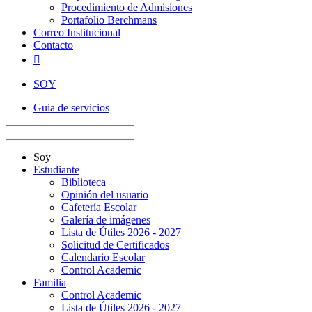
Procedimiento de Admisiones
Portafolio Berchmans
Correo Institucional
Contacto

SOY
Guia de servicios
Soy
Estudiante
Biblioteca
Opinión del usuario
Cafetería Escolar
Galería de imágenes
Lista de Útiles 2026 - 2027
Solicitud de Certificados
Calendario Escolar
Control Academic
Familia
Control Academic
Lista de Útiles 2026 - 2027