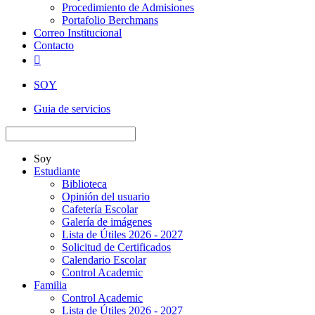
Procedimiento de Admisiones
Portafolio Berchmans
Correo Institucional
Contacto

SOY
Guia de servicios
Soy
Estudiante
Biblioteca
Opinión del usuario
Cafetería Escolar
Galería de imágenes
Lista de Útiles 2026 - 2027
Solicitud de Certificados
Calendario Escolar
Control Academic
Familia
Control Academic
Lista de Útiles 2026 - 2027