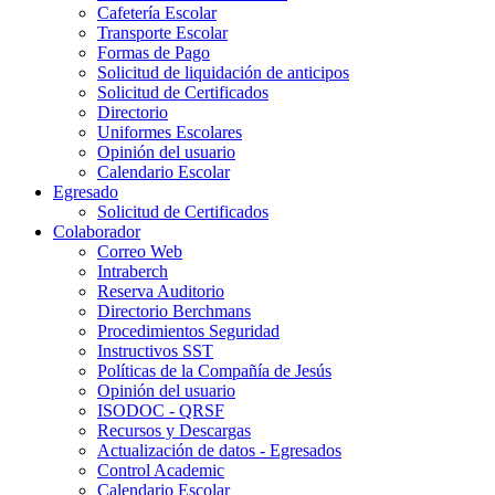
Cafetería Escolar
Transporte Escolar
Formas de Pago
Solicitud de liquidación de anticipos
Solicitud de Certificados
Directorio
Uniformes Escolares
Opinión del usuario
Calendario Escolar
Egresado
Solicitud de Certificados
Colaborador
Correo Web
Intraberch
Reserva Auditorio
Directorio Berchmans
Procedimientos Seguridad
Instructivos SST
Políticas de la Compañía de Jesús
Opinión del usuario
ISODOC - QRSF
Recursos y Descargas
Actualización de datos - Egresados
Control Academic
Calendario Escolar