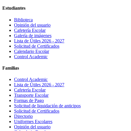
Estudiantes
Biblioteca
Opinión del usuario
Cafetería Escolar
Galería de imágenes
Lista de Útiles 2026 - 2027
Solicitud de Certificados
Calendario Escolar
Control Academic
Familias
Control Academic
Lista de Útiles 2026 - 2027
Cafetería Escolar
Transporte Escolar
Formas de Pago
Solicitud de liquidación de anticipos
Solicitud de Certificados
Directorio
Uniformes Escolares
Opinión del usuario