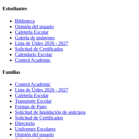
Estudiantes
Biblioteca
Opinión del usuario
Cafetería Escolar
Galería de imágenes
Lista de Útiles 2026 - 2027
Solicitud de Certificados
Calendario Escolar
Control Academic
Familias
Control Academic
Lista de Útiles 2026 - 2027
Cafetería Escolar
Transporte Escolar
Formas de Pago
Solicitud de liquidación de anticipos
Solicitud de Certificados
Directorio
Uniformes Escolares
Opinión del usuario