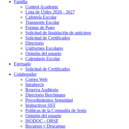
Familia
Control Academic
Lista de Útiles 2026 - 2027
Cafetería Escolar
Transporte Escolar
Formas de Pago
Solicitud de liquidación de anticipos
Solicitud de Certificados
Directorio
Uniformes Escolares
Opinión del usuario
Calendario Escolar
Egresado
Solicitud de Certificados
Colaborador
Correo Web
Intraberch
Reserva Auditorio
Directorio Berchmans
Procedimientos Seguridad
Instructivos SST
Políticas de la Compañía de Jesús
Opinión del usuario
ISODOC - QRSF
Recursos y Descargas