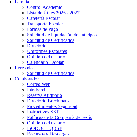
Familia
Control Academic
Lista de Útiles 2026 - 2027
Cafetería Escolar
Transporte Escolar
Formas de Pago
Solicitud de liquidación de anticipos
Solicitud de Certificados
Directorio
Uniformes Escolares
Opinión del usuario
Calendario Escolar
Egresado
Solicitud de Certificados
Colaborador
Correo Web
Intraberch
Reserva Auditorio
Directorio Berchmans
Procedimientos Seguridad
Instructivos SST
Políticas de la Compañía de Jesús
Opinión del usuario
ISODOC - QRSF
Recursos y Descargas