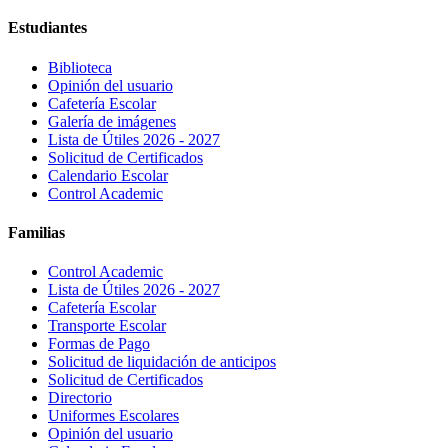
Estudiantes
Biblioteca
Opinión del usuario
Cafetería Escolar
Galería de imágenes
Lista de Útiles 2026 - 2027
Solicitud de Certificados
Calendario Escolar
Control Academic
Familias
Control Academic
Lista de Útiles 2026 - 2027
Cafetería Escolar
Transporte Escolar
Formas de Pago
Solicitud de liquidación de anticipos
Solicitud de Certificados
Directorio
Uniformes Escolares
Opinión del usuario