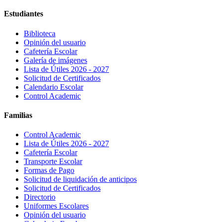
Estudiantes
Biblioteca
Opinión del usuario
Cafetería Escolar
Galería de imágenes
Lista de Útiles 2026 - 2027
Solicitud de Certificados
Calendario Escolar
Control Academic
Familias
Control Academic
Lista de Útiles 2026 - 2027
Cafetería Escolar
Transporte Escolar
Formas de Pago
Solicitud de liquidación de anticipos
Solicitud de Certificados
Directorio
Uniformes Escolares
Opinión del usuario