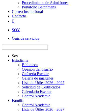
Procedimiento de Admisiones
Portafolio Berchmans
Correo Institucional
Contacto

SOY
Guia de servicios
Soy
Estudiante
Biblioteca
Opinión del usuario
Cafetería Escolar
Galería de imágenes
Lista de Útiles 2026 - 2027
Solicitud de Certificados
Calendario Escolar
Control Academic
Familia
Control Academic
Lista de Útiles 2026 - 2027