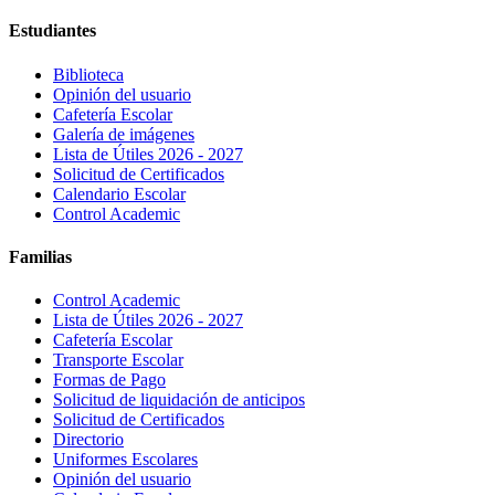
Estudiantes
Biblioteca
Opinión del usuario
Cafetería Escolar
Galería de imágenes
Lista de Útiles 2026 - 2027
Solicitud de Certificados
Calendario Escolar
Control Academic
Familias
Control Academic
Lista de Útiles 2026 - 2027
Cafetería Escolar
Transporte Escolar
Formas de Pago
Solicitud de liquidación de anticipos
Solicitud de Certificados
Directorio
Uniformes Escolares
Opinión del usuario