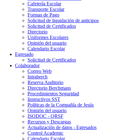
Cafetería Escolar
Transporte Escolar
Formas de Pago
Solicitud de liquidación de anticipos
Solicitud de Certificados
Directorio
Uniformes Escolares
Opinión del usuario
Calendario Escolar
Egresado
Solicitud de Certificados
Colaborador
Correo Web
Intraberch
Reserva Auditorio
Directorio Berchmans
Procedimientos Seguridad
Instructivos SST
Políticas de la Compañía de Jesús
Opinión del usuario
ISODOC - QRSF
Recursos y Descargas
Actualización de datos - Egresados
Control Academic
Calendario Escolar