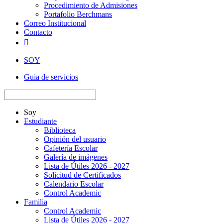
Procedimiento de Admisiones
Portafolio Berchmans
Correo Institucional
Contacto

SOY
Guia de servicios
Soy
Estudiante
Biblioteca
Opinión del usuario
Cafetería Escolar
Galería de imágenes
Lista de Útiles 2026 - 2027
Solicitud de Certificados
Calendario Escolar
Control Academic
Familia
Control Academic
Lista de Útiles 2026 - 2027