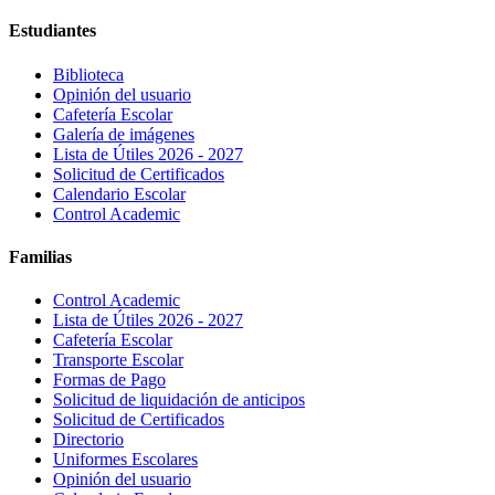
Estudiantes
Biblioteca
Opinión del usuario
Cafetería Escolar
Galería de imágenes
Lista de Útiles 2026 - 2027
Solicitud de Certificados
Calendario Escolar
Control Academic
Familias
Control Academic
Lista de Útiles 2026 - 2027
Cafetería Escolar
Transporte Escolar
Formas de Pago
Solicitud de liquidación de anticipos
Solicitud de Certificados
Directorio
Uniformes Escolares
Opinión del usuario