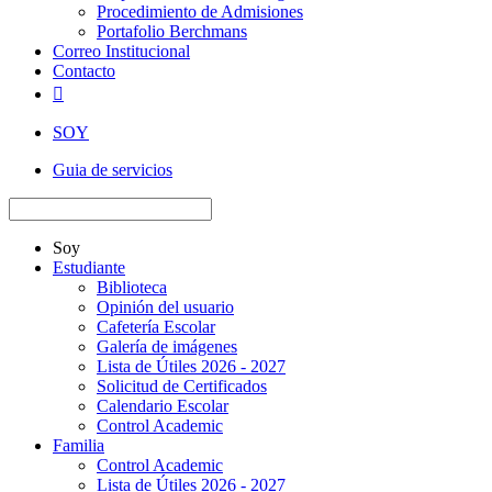
Procedimiento de Admisiones
Portafolio Berchmans
Correo Institucional
Contacto

SOY
Guia de servicios
Soy
Estudiante
Biblioteca
Opinión del usuario
Cafetería Escolar
Galería de imágenes
Lista de Útiles 2026 - 2027
Solicitud de Certificados
Calendario Escolar
Control Academic
Familia
Control Academic
Lista de Útiles 2026 - 2027