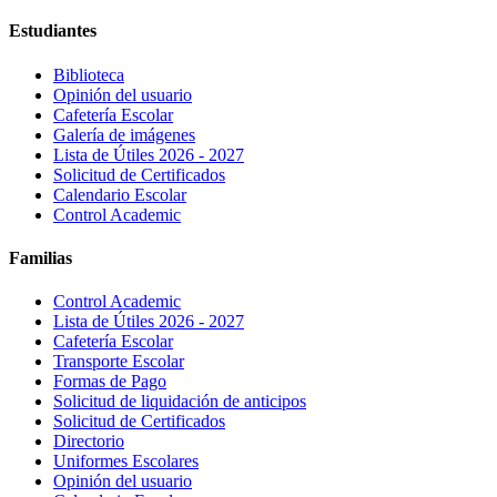
Estudiantes
Biblioteca
Opinión del usuario
Cafetería Escolar
Galería de imágenes
Lista de Útiles 2026 - 2027
Solicitud de Certificados
Calendario Escolar
Control Academic
Familias
Control Academic
Lista de Útiles 2026 - 2027
Cafetería Escolar
Transporte Escolar
Formas de Pago
Solicitud de liquidación de anticipos
Solicitud de Certificados
Directorio
Uniformes Escolares
Opinión del usuario