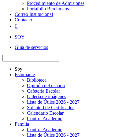
Procedimiento de Admisiones
Portafolio Berchmans
Correo Institucional
Contacto

SOY
Guia de servicios
Soy
Estudiante
Biblioteca
Opinión del usuario
Cafetería Escolar
Galería de imágenes
Lista de Útiles 2026 - 2027
Solicitud de Certificados
Calendario Escolar
Control Academic
Familia
Control Academic
Lista de Útiles 2026 - 2027