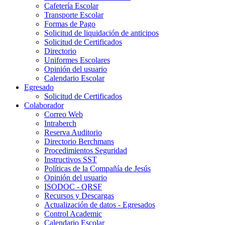
Cafetería Escolar
Transporte Escolar
Formas de Pago
Solicitud de liquidación de anticipos
Solicitud de Certificados
Directorio
Uniformes Escolares
Opinión del usuario
Calendario Escolar
Egresado
Solicitud de Certificados
Colaborador
Correo Web
Intraberch
Reserva Auditorio
Directorio Berchmans
Procedimientos Seguridad
Instructivos SST
Políticas de la Compañía de Jesús
Opinión del usuario
ISODOC - QRSF
Recursos y Descargas
Actualización de datos - Egresados
Control Academic
Calendario Escolar