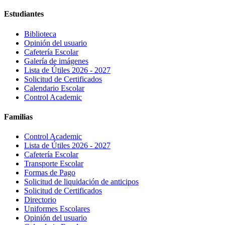
Estudiantes
Biblioteca
Opinión del usuario
Cafetería Escolar
Galería de imágenes
Lista de Útiles 2026 - 2027
Solicitud de Certificados
Calendario Escolar
Control Academic
Familias
Control Academic
Lista de Útiles 2026 - 2027
Cafetería Escolar
Transporte Escolar
Formas de Pago
Solicitud de liquidación de anticipos
Solicitud de Certificados
Directorio
Uniformes Escolares
Opinión del usuario