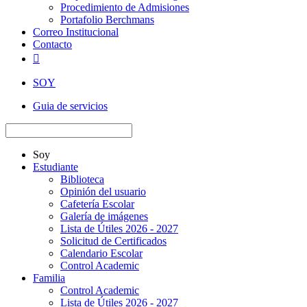
Procedimiento de Admisiones
Portafolio Berchmans
Correo Institucional
Contacto

SOY
Guia de servicios
Soy
Estudiante
Biblioteca
Opinión del usuario
Cafetería Escolar
Galería de imágenes
Lista de Útiles 2026 - 2027
Solicitud de Certificados
Calendario Escolar
Control Academic
Familia
Control Academic
Lista de Útiles 2026 - 2027