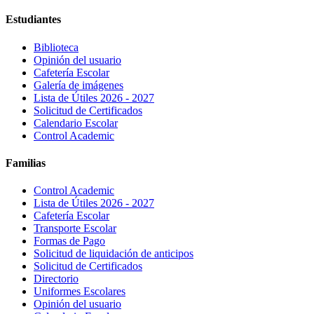
Estudiantes
Biblioteca
Opinión del usuario
Cafetería Escolar
Galería de imágenes
Lista de Útiles 2026 - 2027
Solicitud de Certificados
Calendario Escolar
Control Academic
Familias
Control Academic
Lista de Útiles 2026 - 2027
Cafetería Escolar
Transporte Escolar
Formas de Pago
Solicitud de liquidación de anticipos
Solicitud de Certificados
Directorio
Uniformes Escolares
Opinión del usuario