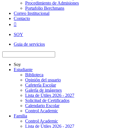
Procedimiento de Admisiones
Portafolio Berchmans
Correo Institucional
Contacto

SOY
Guia de servicios
Soy
Estudiante
Biblioteca
Opinión del usuario
Cafetería Escolar
Galería de imágenes
Lista de Útiles 2026 - 2027
Solicitud de Certificados
Calendario Escolar
Control Academic
Familia
Control Academic
Lista de Útiles 2026 - 2027