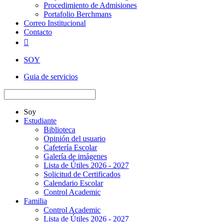
Procedimiento de Admisiones
Portafolio Berchmans
Correo Institucional
Contacto

SOY
Guia de servicios
Soy
Estudiante
Biblioteca
Opinión del usuario
Cafetería Escolar
Galería de imágenes
Lista de Útiles 2026 - 2027
Solicitud de Certificados
Calendario Escolar
Control Academic
Familia
Control Academic
Lista de Útiles 2026 - 2027