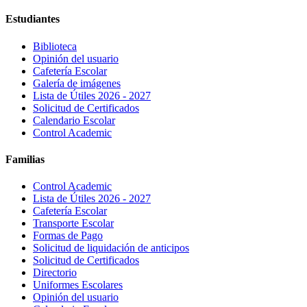
Estudiantes
Biblioteca
Opinión del usuario
Cafetería Escolar
Galería de imágenes
Lista de Útiles 2026 - 2027
Solicitud de Certificados
Calendario Escolar
Control Academic
Familias
Control Academic
Lista de Útiles 2026 - 2027
Cafetería Escolar
Transporte Escolar
Formas de Pago
Solicitud de liquidación de anticipos
Solicitud de Certificados
Directorio
Uniformes Escolares
Opinión del usuario