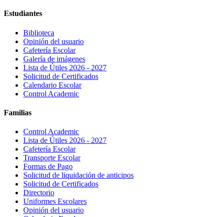
Estudiantes
Biblioteca
Opinión del usuario
Cafetería Escolar
Galería de imágenes
Lista de Útiles 2026 - 2027
Solicitud de Certificados
Calendario Escolar
Control Academic
Familias
Control Academic
Lista de Útiles 2026 - 2027
Cafetería Escolar
Transporte Escolar
Formas de Pago
Solicitud de liquidación de anticipos
Solicitud de Certificados
Directorio
Uniformes Escolares
Opinión del usuario