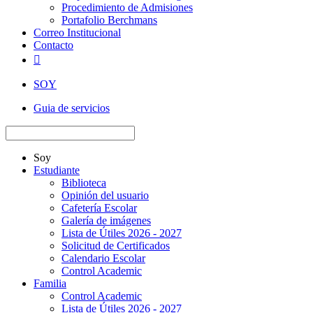
Procedimiento de Admisiones
Portafolio Berchmans
Correo Institucional
Contacto

SOY
Guia de servicios
Soy
Estudiante
Biblioteca
Opinión del usuario
Cafetería Escolar
Galería de imágenes
Lista de Útiles 2026 - 2027
Solicitud de Certificados
Calendario Escolar
Control Academic
Familia
Control Academic
Lista de Útiles 2026 - 2027