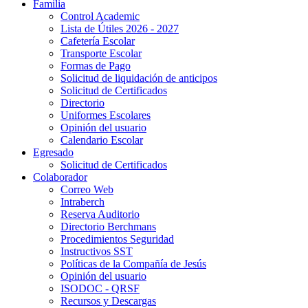
Familia
Control Academic
Lista de Útiles 2026 - 2027
Cafetería Escolar
Transporte Escolar
Formas de Pago
Solicitud de liquidación de anticipos
Solicitud de Certificados
Directorio
Uniformes Escolares
Opinión del usuario
Calendario Escolar
Egresado
Solicitud de Certificados
Colaborador
Correo Web
Intraberch
Reserva Auditorio
Directorio Berchmans
Procedimientos Seguridad
Instructivos SST
Políticas de la Compañía de Jesús
Opinión del usuario
ISODOC - QRSF
Recursos y Descargas