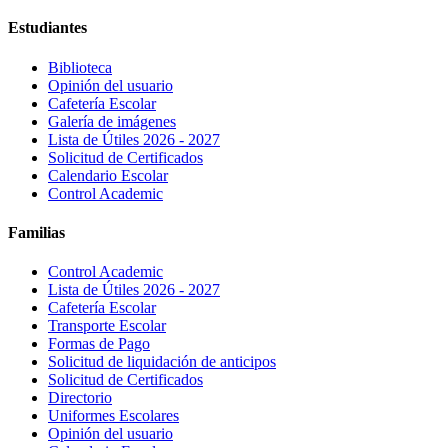
Estudiantes
Biblioteca
Opinión del usuario
Cafetería Escolar
Galería de imágenes
Lista de Útiles 2026 - 2027
Solicitud de Certificados
Calendario Escolar
Control Academic
Familias
Control Academic
Lista de Útiles 2026 - 2027
Cafetería Escolar
Transporte Escolar
Formas de Pago
Solicitud de liquidación de anticipos
Solicitud de Certificados
Directorio
Uniformes Escolares
Opinión del usuario