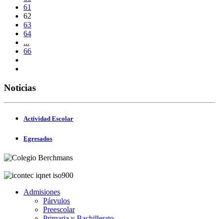
61
62
63
64
...
66
Noticias
Actividad Escolar
Egresados
Admisiones
Párvulos
Preescolar
Primaria y Bachillerato