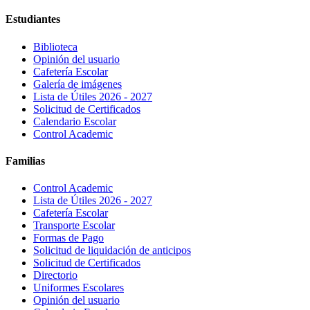
Estudiantes
Biblioteca
Opinión del usuario
Cafetería Escolar
Galería de imágenes
Lista de Útiles 2026 - 2027
Solicitud de Certificados
Calendario Escolar
Control Academic
Familias
Control Academic
Lista de Útiles 2026 - 2027
Cafetería Escolar
Transporte Escolar
Formas de Pago
Solicitud de liquidación de anticipos
Solicitud de Certificados
Directorio
Uniformes Escolares
Opinión del usuario