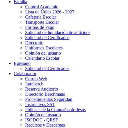
Familia
Control Academic
Lista de Útiles 2026 - 2027
Cafetería Escolar
Transporte Escolar
Formas de Pago
Solicitud de liquidación de anticipos
Solicitud de Certificados
Directorio
Uniformes Escolares
Opinión del usuario
Calendario Escolar
Egresado
Solicitud de Certificados
Colaborador
Correo Web
Intraberch
Reserva Auditorio
Directorio Berchmans
Procedimientos Seguridad
Instructivos SST
Políticas de la Compañía de Jesús
Opinión del usuario
ISODOC - QRSF
Recursos y Descargas