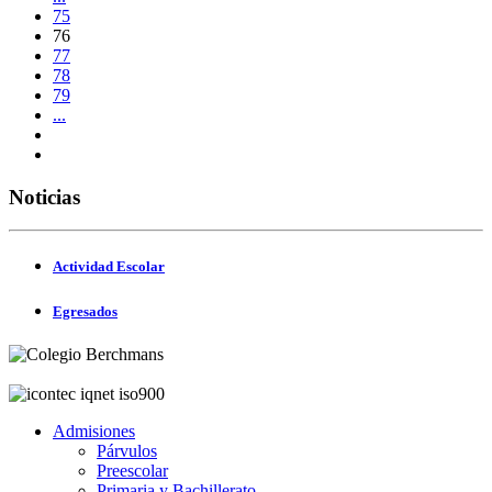
75
76
77
78
79
...
Noticias
Actividad Escolar
Egresados
Admisiones
Párvulos
Preescolar
Primaria y Bachillerato