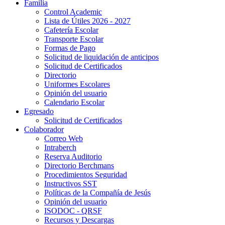
Familia
Control Academic
Lista de Útiles 2026 - 2027
Cafetería Escolar
Transporte Escolar
Formas de Pago
Solicitud de liquidación de anticipos
Solicitud de Certificados
Directorio
Uniformes Escolares
Opinión del usuario
Calendario Escolar
Egresado
Solicitud de Certificados
Colaborador
Correo Web
Intraberch
Reserva Auditorio
Directorio Berchmans
Procedimientos Seguridad
Instructivos SST
Políticas de la Compañía de Jesús
Opinión del usuario
ISODOC - QRSF
Recursos y Descargas