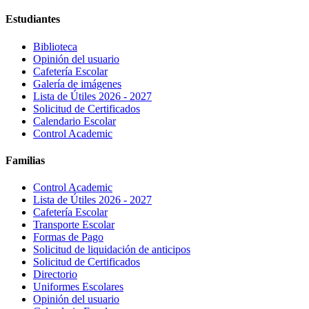
Estudiantes
Biblioteca
Opinión del usuario
Cafetería Escolar
Galería de imágenes
Lista de Útiles 2026 - 2027
Solicitud de Certificados
Calendario Escolar
Control Academic
Familias
Control Academic
Lista de Útiles 2026 - 2027
Cafetería Escolar
Transporte Escolar
Formas de Pago
Solicitud de liquidación de anticipos
Solicitud de Certificados
Directorio
Uniformes Escolares
Opinión del usuario